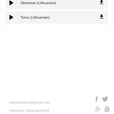
Silvestras (Lithuanian)
Toma (Lithuanian)
radiobaraban@gmail.com
telegram: @barabanooff