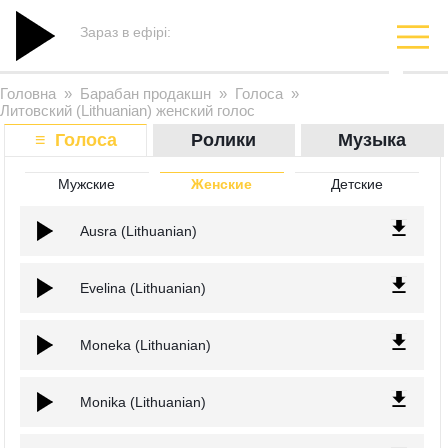
Зараз в ефірі:
Головна
»
Барабан продакшн
»
Голоса
»
Литовский (Lithuanian) женский голос
≡ Голоса
Ролики
Музыка
Мужские
Женские
Детские
Ausra (Lithuanian)
Evelina (Lithuanian)
Moneka (Lithuanian)
Monika (Lithuanian)