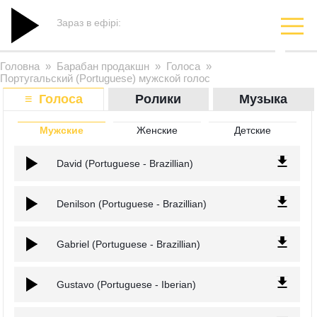
Зараз в ефірі:
Головна
»
Барабан продакшн
»
Голоса
»
Португальский (Portuguese) мужской голос
≡ Голоса
Ролики
Музыка
Мужские
Женские
Детские
David (Portuguese - Brazillian)
Denilson (Portuguese - Brazillian)
Gabriel (Portuguese - Brazillian)
Gustavo (Portuguese - Iberian)