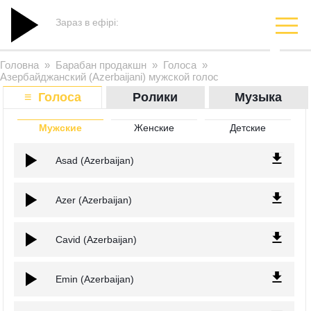
Зараз в ефірі:
Головна
»
Барабан продакшн
»
Голоса
»
Азербайджанский (Azerbaijani) мужской голос
≡ Голоса
Ролики
Музыка
Мужские
Женские
Детские
Asad (Azerbaijan)
Azer (Azerbaijan)
Cavid (Azerbaijan)
Emin (Azerbaijan)