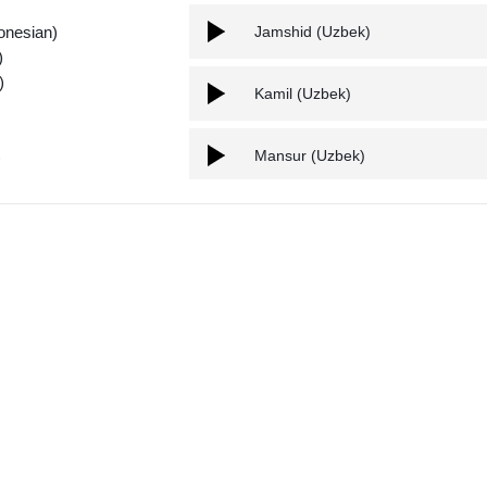
onesian)
Jamshid (Uzbek)
)
)
Kamil (Uzbek)
Mansur (Uzbek)
)
)
Mirgiyos (Uzbek)
n)
se)
Murad (Uzbek)
ian)
lian)
Nodir (Uzbek)
ch)
ian)
Sarvar (Uzbek)
n)
tuguese)
Shamkhal (Uzbek)
an)