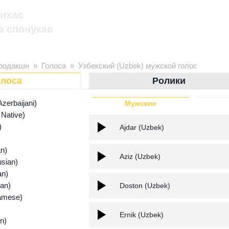
дихає
а спонукає
родакшн
»
Голоса
»
Узбекский (Uzbek) мужской голос
олоса
Ролики
erbaijani)
Мужские
 Native)
)
Ajdar (Uzbek)
n)
Aziz (Uzbek)
sian)
an)
an)
Doston (Uzbek)
amese)
Ernik (Uzbek)
n)