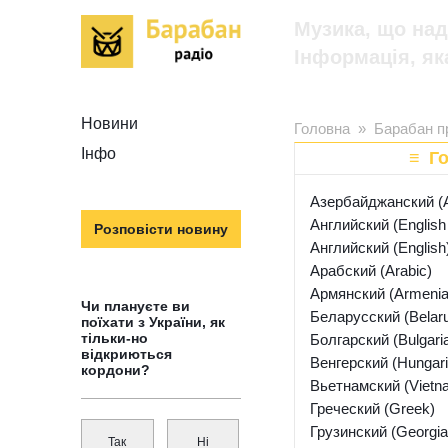
Музика, що на
Інформація, як
Новини
Головна
»
Барабан п
Інфо
≡ Г
Азербайджанский (Az
Английский (English
Розповісти новину
Английский (English
Арабский (Arabic)
Армянский (Armenia
Чи плануєте ви
Беларусский (Belaru
поїхати з України, як
тільки-но
Болгарский (Bulgari
відкриються
Венгерский (Hungari
кордони?
Вьетнамский (Vietn
Греческий (Greek)
Грузинский (Georgia