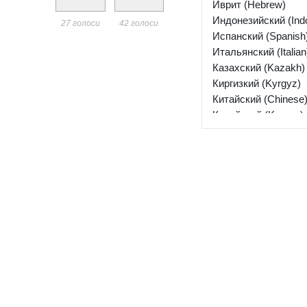
Иврит (Hebrew)
Индонезийский (Ind
27 голоси
42 голоси
Испанский (Spanish
Итальянский (Italian
Казахский (Kazakh)
Киргизкий (Kyrgyz)
Китайский (Chinese
Корейский (Korean)
Латышский (Latvian
Литовский (Lithuania
Мальтийский (Мalte
Молдавська (Moldav
Монгольский (Mongo
Немецкий (German)
Нидерландский (Dut
Норвежский (Norweg
Персидский (Persia
Польский (Polish)
Португальский (Por
Румынский (Romani