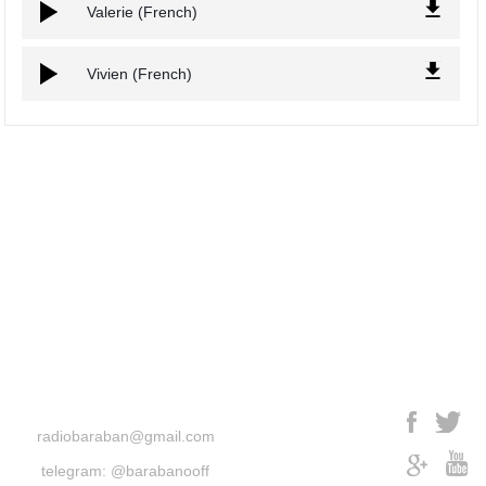
Valerie (French)
Vivien (French)
radiobaraban@gmail.com
telegram: @barabanooff