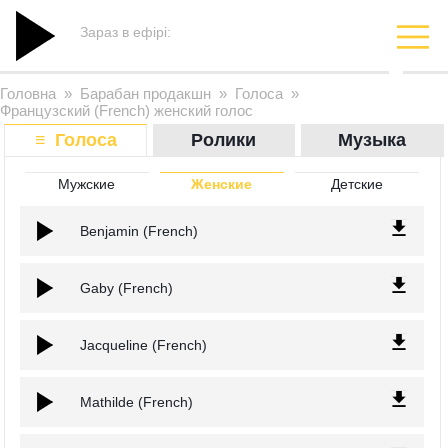
Зараз в ефірі:
Головна
»
Барабан продакшн
»
Голоса
»
Французский (French) женский голос
≡ Голоса
Ролики
Музыка
Мужские
Женские
Детские
Benjamin (French)
Gaby (French)
Jacqueline (French)
Mathilde (French)