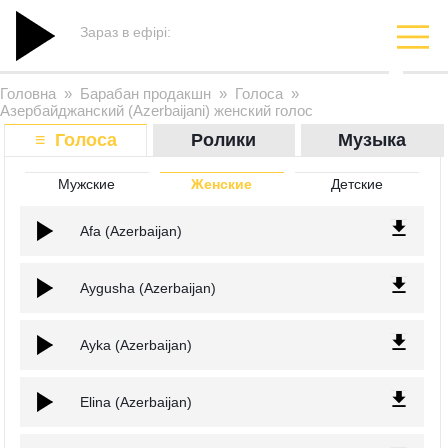
Зараз в ефірі:
Головна
»
Барабан продакшн
»
Голоса
»
Азербайджанский (Azerbaijani) женский голос
≡ Голоса
Ролики
Музыка
Мужские
Женские
Детские
Afa (Azerbaijan)
Aygusha (Azerbaijan)
Ayka (Azerbaijan)
Elina (Azerbaijan)